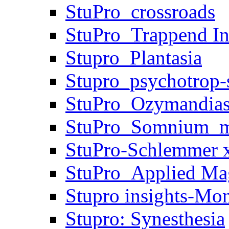
StuPro_crossroads
StuPro_Trappend In
Stupro_Plantasia
Stupro_psychotrop-s
StuPro_Ozymandia
StuPro_Somnium_m
StuPro-Schlemmer x
StuPro_Applied Ma
Stupro insights-Mo
Stupro: Synesthesia