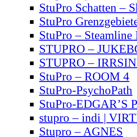
StuPro Schatten – 
StuPro Grenzgebiet
StuPro – Steamline 
STUPRO – JUKE
STUPRO – IRRSI
StuPro – ROOM 4
StuPro-PsychoPath
StuPro-EDGAR’S 
stupro – indi | VI
Stupro – AGNES