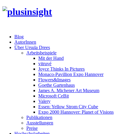
Blog
AutorInnen
Über Ursula Drees
Arbeitsbeispiele
Mit der Hand
vitruvé
Joyce Thinks In Pictures
Monaco-Pavillion Expo Hannover
Flowers&Images
Goethe Gartenhaus
James A. Michener Art Museum
Microsoft CeBit
Valery
Essen: Yellow Strom City Cube
Expo 2000 Hannover: Planet of Visions
Publikationen
Ausstellungen
Preise
Hochschularbeiten