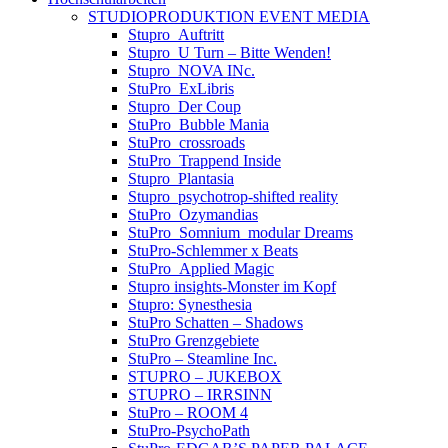
STUDIOPRODUKTION EVENT MEDIA
Stupro_Auftritt
Stupro_U Turn – Bitte Wenden!
Stupro_NOVA INc.
StuPro_ExLibris
Stupro_Der Coup
StuPro_Bubble Mania
StuPro_crossroads
StuPro_Trappend Inside
Stupro_Plantasia
Stupro_psychotrop-shifted reality
StuPro_Ozymandias
StuPro_Somnium_modular Dreams
StuPro-Schlemmer x Beats
StuPro_Applied Magic
Stupro insights-Monster im Kopf
Stupro: Synesthesia
StuPro Schatten – Shadows
StuPro Grenzgebiete
StuPro – Steamline Inc.
STUPRO – JUKEBOX
STUPRO – IRRSINN
StuPro – ROOM 4
StuPro-PsychoPath