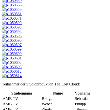
Teilnehmer der Studioproduktion The Lost Cloud:
Studiengang
Name
Vorname
AMB TV
Brings
Sebastian
AMB TV
Weber
Philipp
AMB TV
Ziegler
Tilmann