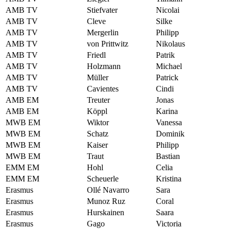
AMB TV
Stiefvater
Nicolai
AMB TV
Cleve
Silke
AMB TV
Mergerlin
Philipp
AMB TV
von Prittwitz
Nikolaus
AMB TV
Friedl
Patrik
AMB TV
Holzmann
Michael
AMB TV
Müller
Patrick
AMB TV
Cavientes
Cindi
AMB EM
Treuter
Jonas
AMB EM
Köppl
Karina
MWB EM
Wiktor
Vanessa
MWB EM
Schatz
Dominik
MWB EM
Kaiser
Philipp
MWB EM
Traut
Bastian
EMM EM
Hohl
Celia
EMM EM
Scheuerle
Kristina
Erasmus
Ollé Navarro
Sara
Erasmus
Munoz Ruz
Coral
Erasmus
Hurskainen
Saara
Erasmus
Gago
Victoria