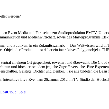
ettet werden?
duktionen Event Media und Fernsehen zur Studioproduktion EMTV. U
mmunikation und Medienwirtschaft, sowie des Masterprogramms Elek
mer und Publikum in ein Zukunftsszenario – Das Weltwissen wird i
les Objekt der Produktion ist daher ein interaktives Polygonobjekt, TH
ntral an einem Ort gespeichert, erweitert und überwacht. Die Cloud en
 nun und blockiert seit dem jegliche Zugriffsversuche. Eine Expertengru
nschaftler, Geistige, Dichter und Denker… sie alle bildeten die Basis 
 interaktive Live-Event am 26.Januar 2012 im TV-Studio der Hochsch