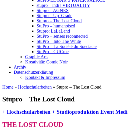
StuPro-EDGAR’S PAPER PALACE
stupro – indi | VIRTUALITY
Stupro – AGNES
Stupro – Up_Grade
Stupro – The Lost Cloud
StuPro – humanoised
Stupro: LaLaLand
StuPro – senses reconnected
StuPro – Into The White
StuPro – La Société du Spectacle
StuPro – CUCme
Graphic Arts
Kreativität: Comic Noir
Archiv
Datenschutzerklärung
Kontakt & Impressum
Home
»
Hochschularbeiten
» Stupro – The Lost Cloud
Stupro – The Lost Cloud
+ Hochschularbeiten
+ Studioproduktion Event Medi
THE LOST CLOUD