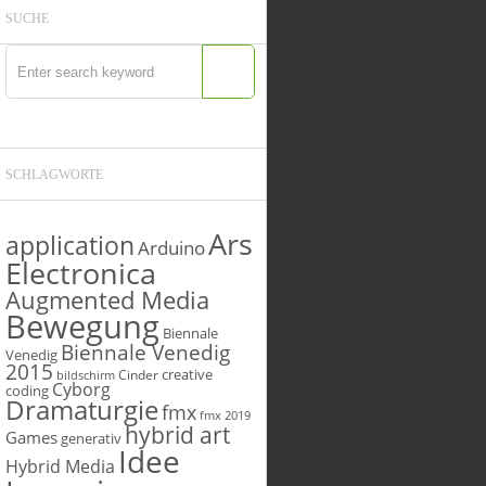
SUCHE
SCHLAGWORTE
Ars
application
Arduino
Electronica
Augmented Media
Bewegung
Biennale
Biennale Venedig
Venedig
2015
creative
Cinder
bildschirm
Cyborg
coding
Dramaturgie
fmx
fmx 2019
hybrid art
Games
generativ
Idee
Hybrid Media