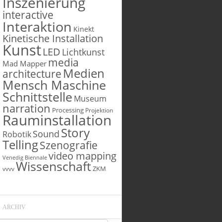
Inszenierung
interactive
Interaktion
Kinekt
Kinetische Installation
Kunst
LED
Lichtkunst
media
Mad Mapper
Medien
architecture
Mensch Maschine
Schnittstelle
Museum
narration
Processing
Projektion
Rauminstallation
Story
Sound
Robotik
Telling
Szenografie
video mapping
Venedig Biennale
Wissenschaft
ZKM
vvvv
ARCHIV
Archiv