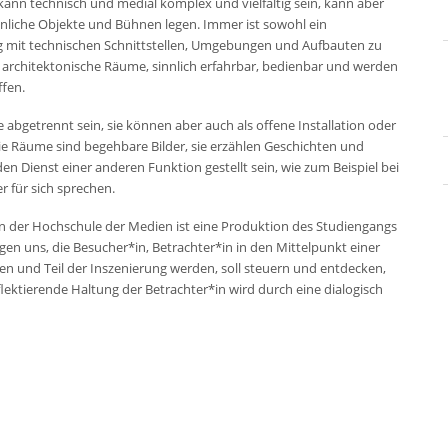
ann technisch und medial komplex und vielfältig sein, kann aber
nnliche Objekte und Bühnen legen. Immer ist sowohl ein
ng mit technischen Schnittstellen, Umgebungen und Aufbauten zu
architektonische Räume, sinnlich erfahrbar, bedienbar und werden
ffen.
getrennt sein, sie können aber auch als offene Installation oder
e Räume sind begehbare Bilder, sie erzählen Geschichten und
 den Dienst einer anderen Funktion gestellt sein, wie zum Beispiel bei
 für sich sprechen.
 der Hochschule der Medien ist eine Produktion des Studiengangs
gen uns, die Besucher*in, Betrachter*in in den Mittelpunkt einer
ieren und Teil der Inszenierung werden, soll steuern und entdecken,
flektierende Haltung der Betrachter*in wird durch eine dialogisch