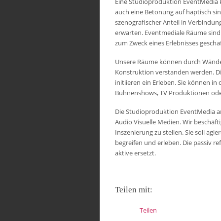
Eine Studioproduktion EventMedia k
auch eine Betonung auf haptisch si
szenografischer Anteil in Verbindu
erwarten. Eventmediale Räume sind 
zum Zweck eines Erlebnisses gescha
Unsere Räume können durch Wände ab
Konstruktion verstanden werden. Di
initiieren ein Erleben. Sie können in
Bühnenshows, TV Produktionen oder
Die Studioproduktion EventMedia an
Audio Visuelle Medien. Wir beschäfti
Inszenierung zu stellen. Sie soll ag
begreifen und erleben. Die passiv re
aktive ersetzt.
Teilen mit:
Teilen