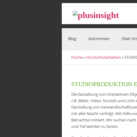
Blog
AutorInnen
Über Ur
Home
»
Hochschularbeiten
» STUDI
STUDIOPRODUKTION 
Die Gestaltung von interaktiven Ob
z.B. Bilder, Video, Sounds und Licht
Darstellung von Verwandtschaftsverh
mit aller Macht verfolgt. Mit Hilfe 
Betrachter initiiert. Wir suchen na
und Teil werden zu lassen.