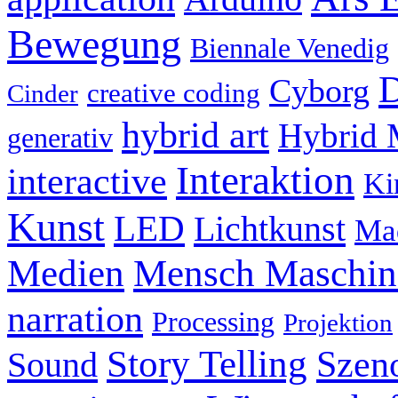
Bewegung
Biennale Venedig
D
Cyborg
creative coding
Cinder
hybrid art
Hybrid 
generativ
Interaktion
interactive
Ki
Kunst
LED
Lichtkunst
Ma
Mensch Maschine
Medien
narration
Processing
Projektion
Story Telling
Szeno
Sound