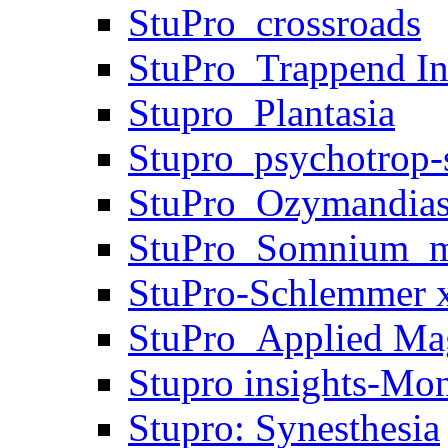
StuPro_crossroads
StuPro_Trappend In
Stupro_Plantasia
Stupro_psychotrop-s
StuPro_Ozymandia
StuPro_Somnium_m
StuPro-Schlemmer x
StuPro_Applied Ma
Stupro insights-Mo
Stupro: Synesthesia