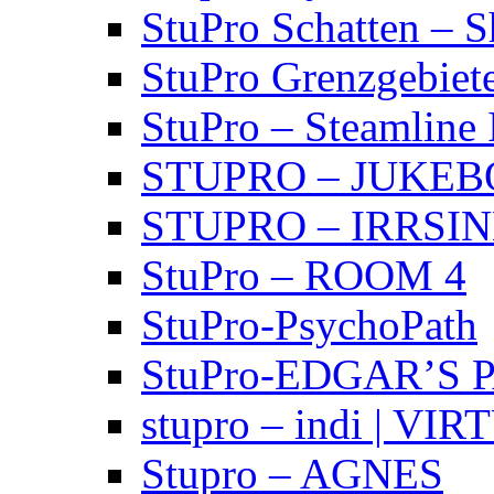
StuPro Schatten – 
StuPro Grenzgebiet
StuPro – Steamline 
STUPRO – JUKE
STUPRO – IRRSI
StuPro – ROOM 4
StuPro-PsychoPath
StuPro-EDGAR’S 
stupro – indi | VI
Stupro – AGNES