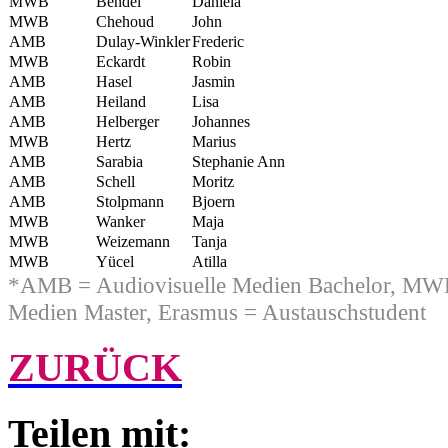
MWB
Bendel
Daniela
MWB
Chehoud
John
AMB
Dulay-Winkler
Frederic
MWB
Eckardt
Robin
AMB
Hasel
Jasmin
AMB
Heiland
Lisa
AMB
Helberger
Johannes
MWB
Hertz
Marius
AMB
Sarabia
Stephanie Ann
AMB
Schell
Moritz
AMB
Stolpmann
Bjoern
MWB
Wanker
Maja
MWB
Weizemann
Tanja
MWB
Yücel
Atilla
*AMB = Audiovisuelle Medien Bachelor, MWB
Medien Master, Erasmus = Austauschstudent
ZURÜCK
Teilen mit: