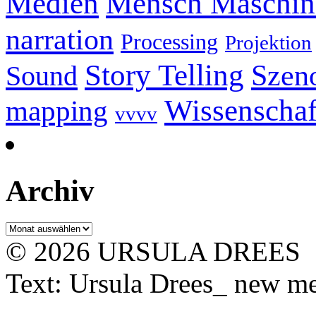
Mensch Maschine
Medien
narration
Processing
Projektion
Story Telling
Szeno
Sound
Wissenschaf
mapping
vvvv
Archiv
Archiv
© 2026 URSULA DREES
Text: Ursula Drees_ new med