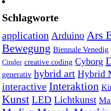
Schlagworte
Ars E
application
Arduino
Bewegung
Biennale Venedig
D
Cyborg
creative coding
Cinder
hybrid art
Hybrid 
generativ
Interaktion
interactive
Ki
Kunst
LED
Lichtkunst
Ma