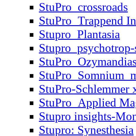
StuPro_crossroads
StuPro_Trappend In
Stupro_Plantasia
Stupro_psychotrop-s
StuPro_Ozymandia
StuPro_Somnium_m
StuPro-Schlemmer x
StuPro_Applied Ma
Stupro insights-Mo
Stupro: Synesthesia