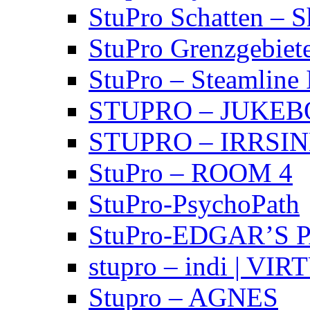
StuPro Schatten – 
StuPro Grenzgebiet
StuPro – Steamline 
STUPRO – JUKE
STUPRO – IRRSI
StuPro – ROOM 4
StuPro-PsychoPath
StuPro-EDGAR’S 
stupro – indi | VI
Stupro – AGNES