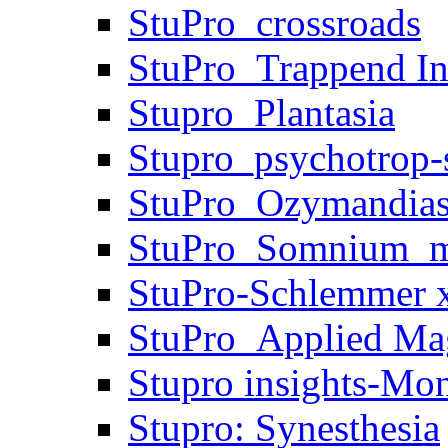
StuPro_crossroads
StuPro_Trappend In
Stupro_Plantasia
Stupro_psychotrop-s
StuPro_Ozymandia
StuPro_Somnium_m
StuPro-Schlemmer x
StuPro_Applied Ma
Stupro insights-Mo
Stupro: Synesthesia