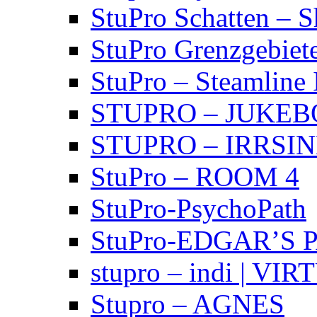
StuPro Schatten – 
StuPro Grenzgebiet
StuPro – Steamline 
STUPRO – JUKE
STUPRO – IRRSI
StuPro – ROOM 4
StuPro-PsychoPath
StuPro-EDGAR’S 
stupro – indi | VI
Stupro – AGNES