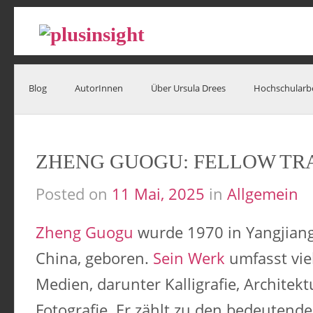
Blog
AutorInnen
Über Ursula Drees
Hochschularb
ZHENG GUOGU: FELLOW TR
Posted on
11 Mai, 2025
in
Allgemein
Zheng Guogu
wurde 1970 in Yangjian
China, geboren.
Sein Werk
umfasst vie
Medien, darunter Kalligrafie, Architek
Fotografie. Er zählt zu den bedeutend