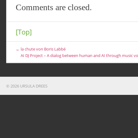
Comments are closed.
[Top]
← la chute von Boris Labbé
AI DJ Project – A dialog between human and AI through music 
© 2026 URSULA DREES