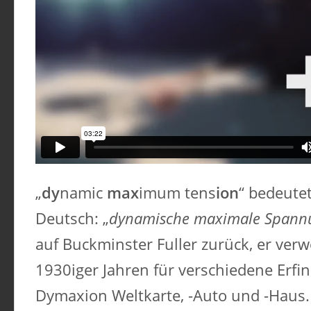
„
dy
namic
max
imum tens
ion
“ bedeutet
Deutsch: „
dynamische maximale Spann
auf Buckminster Fuller zurück, er verw
1930iger Jahren für verschiedene Erfi
Dymaxion Weltkarte, -Auto und -Haus.