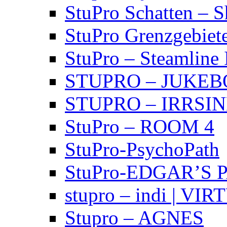
StuPro Schatten – 
StuPro Grenzgebiet
StuPro – Steamline 
STUPRO – JUKE
STUPRO – IRRSI
StuPro – ROOM 4
StuPro-PsychoPath
StuPro-EDGAR’S 
stupro – indi | VI
Stupro – AGNES