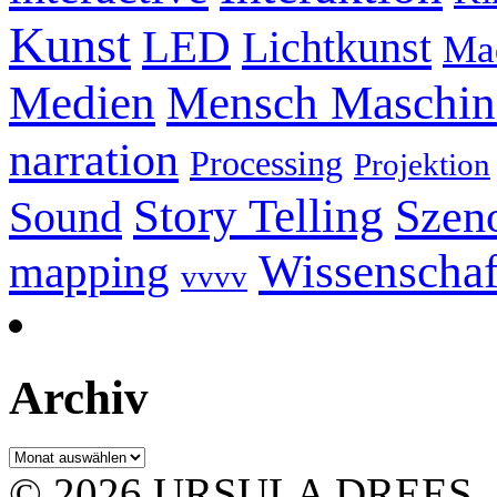
Kunst
LED
Lichtkunst
Ma
Mensch Maschine
Medien
narration
Processing
Projektion
Story Telling
Szeno
Sound
Wissenschaf
mapping
vvvv
Archiv
Archiv
© 2026 URSULA DREES