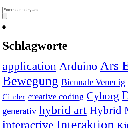
Schlagworte
Ars E
application
Arduino
Bewegung
Biennale Venedig
D
Cyborg
creative coding
Cinder
hybrid art
Hybrid 
generativ
Interaktion
interactive
Ki