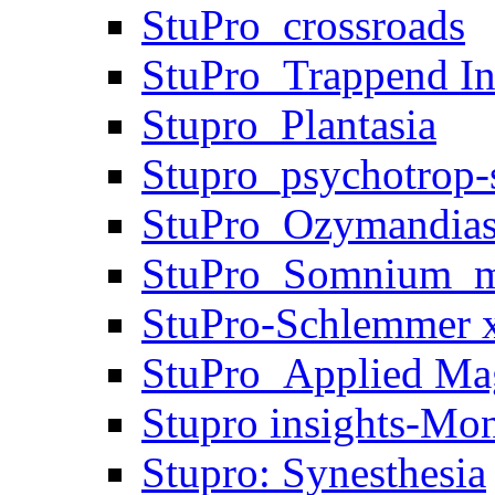
StuPro_crossroads
StuPro_Trappend In
Stupro_Plantasia
Stupro_psychotrop-s
StuPro_Ozymandia
StuPro_Somnium_m
StuPro-Schlemmer x
StuPro_Applied Ma
Stupro insights-Mo
Stupro: Synesthesia