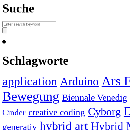
Suche
Schlagworte
Ars E
application
Arduino
Bewegung
Biennale Venedig
D
Cyborg
creative coding
Cinder
hybrid art
Hybrid 
generativ