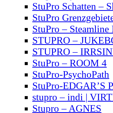
StuPro Schatten – 
StuPro Grenzgebiet
StuPro – Steamline 
STUPRO – JUKE
STUPRO – IRRSI
StuPro – ROOM 4
StuPro-PsychoPath
StuPro-EDGAR’S 
stupro – indi | VI
Stupro – AGNES