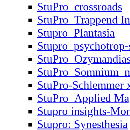
StuPro_crossroads
StuPro_Trappend In
Stupro_Plantasia
Stupro_psychotrop-s
StuPro_Ozymandia
StuPro_Somnium_m
StuPro-Schlemmer x
StuPro_Applied Ma
Stupro insights-Mo
Stupro: Synesthesia