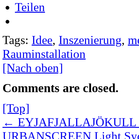
Teilen
Tags:
Idee
,
Inszenierung
,
me
Rauminstallation
[Nach oben]
Comments are closed.
[Top]
← EYJAFJALLAJÖKULL by 
URBANSCREEN Light Syd