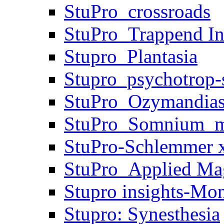
StuPro_crossroads
StuPro_Trappend In
Stupro_Plantasia
Stupro_psychotrop-s
StuPro_Ozymandia
StuPro_Somnium_m
StuPro-Schlemmer x
StuPro_Applied Ma
Stupro insights-Mo
Stupro: Synesthesia