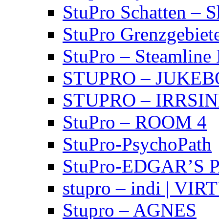
StuPro Schatten – 
StuPro Grenzgebiet
StuPro – Steamline 
STUPRO – JUKE
STUPRO – IRRSI
StuPro – ROOM 4
StuPro-PsychoPath
StuPro-EDGAR’S 
stupro – indi | VI
Stupro – AGNES