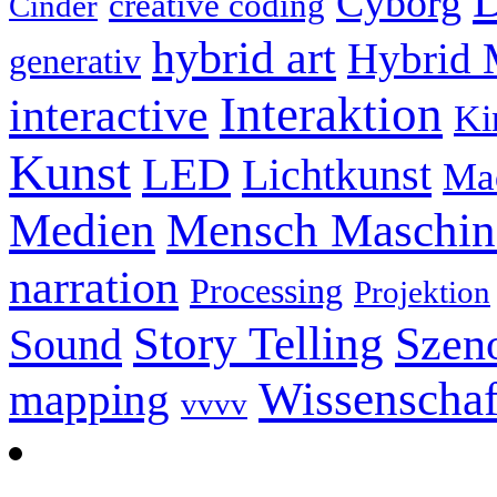
D
Cyborg
creative coding
Cinder
hybrid art
Hybrid 
generativ
Interaktion
interactive
Ki
Kunst
LED
Lichtkunst
Ma
Mensch Maschine
Medien
narration
Processing
Projektion
Story Telling
Szeno
Sound
Wissenschaf
mapping
vvvv