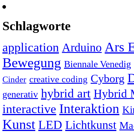
Schlagworte
Ars E
application
Arduino
Bewegung
Biennale Venedig
D
Cyborg
creative coding
Cinder
hybrid art
Hybrid 
generativ
Interaktion
interactive
Ki
Kunst
LED
Lichtkunst
Ma