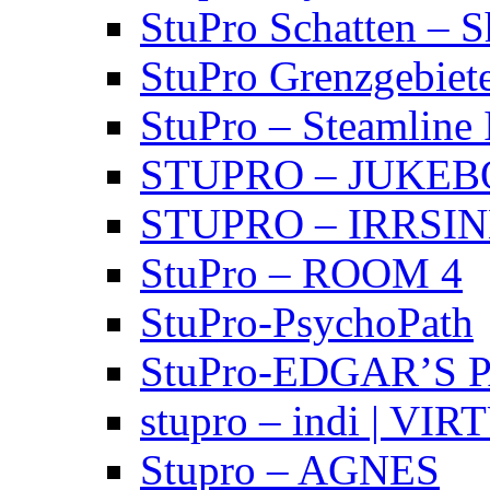
StuPro Schatten – 
StuPro Grenzgebiet
StuPro – Steamline 
STUPRO – JUKE
STUPRO – IRRSI
StuPro – ROOM 4
StuPro-PsychoPath
StuPro-EDGAR’S 
stupro – indi | VI
Stupro – AGNES