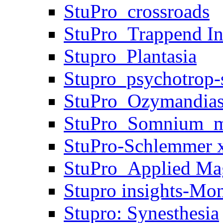
StuPro_crossroads
StuPro_Trappend In
Stupro_Plantasia
Stupro_psychotrop-s
StuPro_Ozymandia
StuPro_Somnium_m
StuPro-Schlemmer x
StuPro_Applied Ma
Stupro insights-Mo
Stupro: Synesthesia