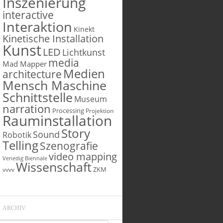
Inszenierung
interactive
Interaktion
Kinekt
Kinetische Installation
Kunst
LED
Lichtkunst
media
Mad Mapper
Medien
architecture
Mensch Maschine
Schnittstelle
Museum
narration
Processing
Projektion
Rauminstallation
Story
Sound
Robotik
Telling
Szenografie
video mapping
Venedig Biennale
Wissenschaft
ZKM
vvvv
ARCHIV
Archiv