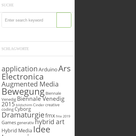
SUCHE
SCHLAGWORTE
Ars
application
Arduino
Electronica
Augmented Media
Bewegung
Biennale
Biennale Venedig
Venedig
2015
creative
Cinder
bildschirm
Cyborg
coding
Dramaturgie
fmx
fmx 2019
hybrid art
Games
generativ
Idee
Hybrid Media