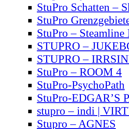
StuPro Schatten – 
StuPro Grenzgebiet
StuPro – Steamline 
STUPRO – JUKE
STUPRO – IRRSI
StuPro – ROOM 4
StuPro-PsychoPath
StuPro-EDGAR’S 
stupro – indi | VI
Stupro – AGNES