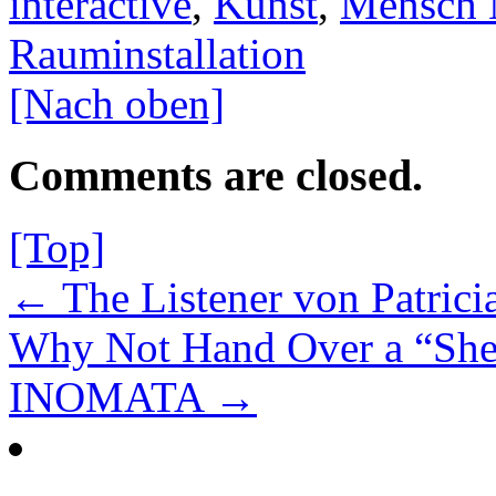
interactive
,
Kunst
,
Mensch M
Rauminstallation
[Nach oben]
Comments are closed.
[Top]
← The Listener von Patricia
Why Not Hand Over a “Shel
INOMATA →