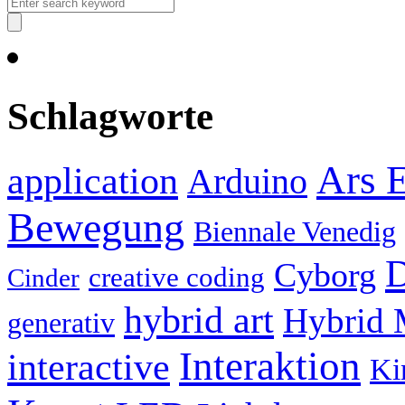
Schlagworte
Ars E
application
Arduino
Bewegung
Biennale Venedig
D
Cyborg
creative coding
Cinder
hybrid art
Hybrid 
generativ
Interaktion
interactive
Ki