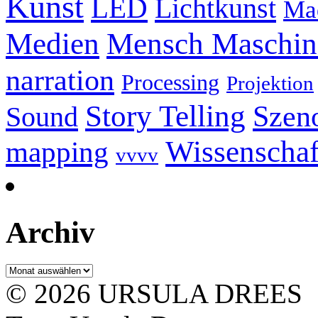
Kunst
LED
Lichtkunst
Ma
Mensch Maschine
Medien
narration
Processing
Projektion
Story Telling
Szeno
Sound
Wissenschaf
mapping
vvvv
Archiv
Archiv
© 2026 URSULA DREES