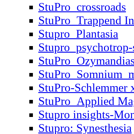
StuPro_crossroads
StuPro_Trappend In
Stupro_Plantasia
Stupro_psychotrop-s
StuPro_Ozymandia
StuPro_Somnium_m
StuPro-Schlemmer x
StuPro_Applied Ma
Stupro insights-Mo
Stupro: Synesthesia