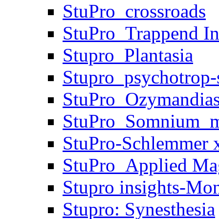
StuPro_crossroads
StuPro_Trappend In
Stupro_Plantasia
Stupro_psychotrop-s
StuPro_Ozymandia
StuPro_Somnium_m
StuPro-Schlemmer x
StuPro_Applied Ma
Stupro insights-Mo
Stupro: Synesthesia