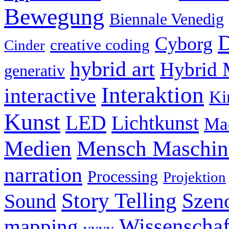
Bewegung
Biennale Venedig
D
Cyborg
creative coding
Cinder
hybrid art
Hybrid 
generativ
Interaktion
interactive
Ki
Kunst
LED
Lichtkunst
Ma
Mensch Maschine
Medien
narration
Processing
Projektion
Story Telling
Szeno
Sound
Wissenschaf
mapping
vvvv