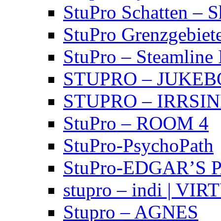
StuPro Schatten – 
StuPro Grenzgebiet
StuPro – Steamline 
STUPRO – JUKE
STUPRO – IRRSI
StuPro – ROOM 4
StuPro-PsychoPath
StuPro-EDGAR’S 
stupro – indi | VI
Stupro – AGNES