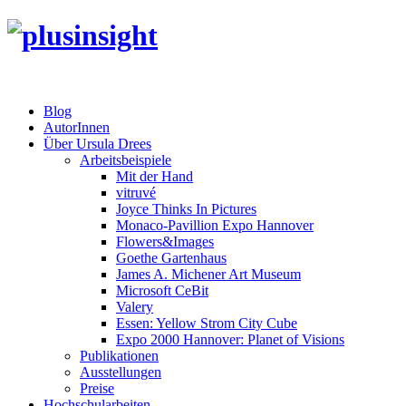
Blog
AutorInnen
Über Ursula Drees
Arbeitsbeispiele
Mit der Hand
vitruvé
Joyce Thinks In Pictures
Monaco-Pavillion Expo Hannover
Flowers&Images
Goethe Gartenhaus
James A. Michener Art Museum
Microsoft CeBit
Valery
Essen: Yellow Strom City Cube
Expo 2000 Hannover: Planet of Visions
Publikationen
Ausstellungen
Preise
Hochschularbeiten