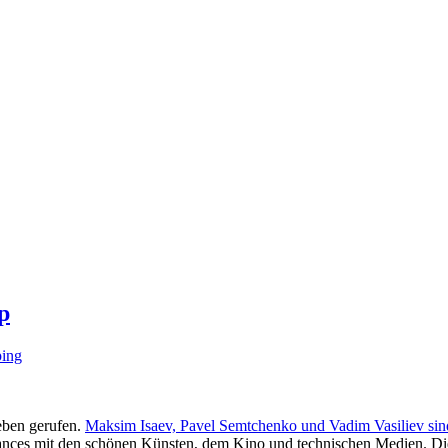
p
ping
ben gerufen.
Maksim Isaev, Pavel Semtchenko und Vadim Vasiliev sin
rmances mit den schönen Künsten, dem Kino und technischen Medien. Die