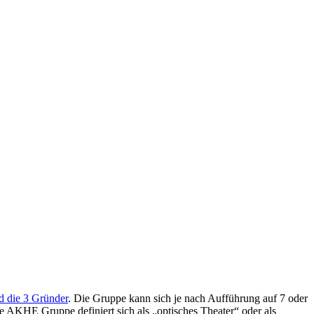
d die 3 Gründer
. Die Gruppe kann sich je nach Aufführung auf 7 oder
 AKHE Gruppe definiert sich als „optisches Theater“ oder als