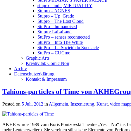
StuPro-EDGAR’S PAPER PALACE
stupro – indi | VIRTUALITY
Stupro – AGNES
Stupro – Up_Grade
Stupro – The Lost Cloud
StuPro – humanoised
Stupro: LaLaLand
StuPro – senses reconnected
StuPro – Into The White
StuPro – La Société du Spectacle
StuPro – CUCme
Graphic Arts
Kreativität: Comic Noir
Archiv
Datenschutzerklärung
Kontakt & Impressum
Tahions-particles of Time von AKHEGrou
Posted on
5 Juli, 2012
in
Allgemein
,
Inszenierung
,
Kunst
,
video map
AKHE wurde 1989 vom Boris Ponizovski Theatre „Yes – No“ ins Le
mehr Leute erweitern. Sie vereinen stilistische Elemente von Perfo