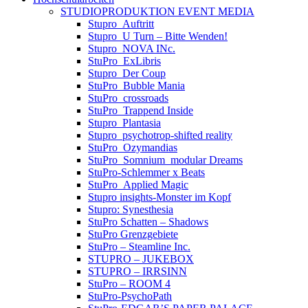
STUDIOPRODUKTION EVENT MEDIA
Stupro_Auftritt
Stupro_U Turn – Bitte Wenden!
Stupro_NOVA INc.
StuPro_ExLibris
Stupro_Der Coup
StuPro_Bubble Mania
StuPro_crossroads
StuPro_Trappend Inside
Stupro_Plantasia
Stupro_psychotrop-shifted reality
StuPro_Ozymandias
StuPro_Somnium_modular Dreams
StuPro-Schlemmer x Beats
StuPro_Applied Magic
Stupro insights-Monster im Kopf
Stupro: Synesthesia
StuPro Schatten – Shadows
StuPro Grenzgebiete
StuPro – Steamline Inc.
STUPRO – JUKEBOX
STUPRO – IRRSINN
StuPro – ROOM 4
StuPro-PsychoPath