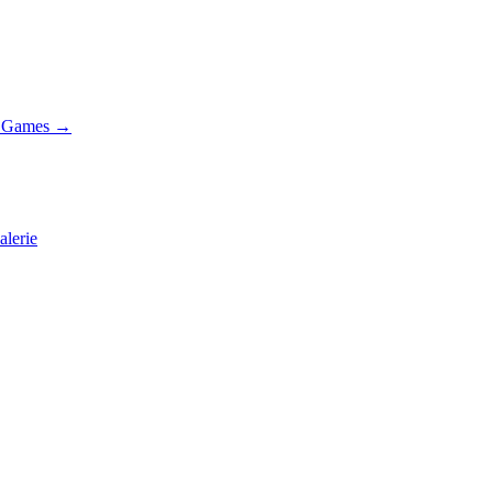
nd Games →
alerie