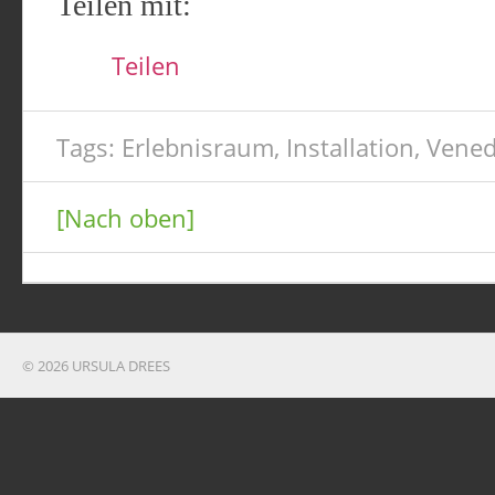
Teilen mit:
Teilen
Tags:
Erlebnisraum
,
Installation
,
Vened
[Nach oben]
© 2026 URSULA DREES