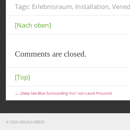
Tags:
Erlebnisraum
,
Installation
,
Vened
[Nach oben]
Comments are closed.
[Top]
← „Deep See Blue Surrounding You“ von Laure Prouvost
© 2026 URSULA DREES