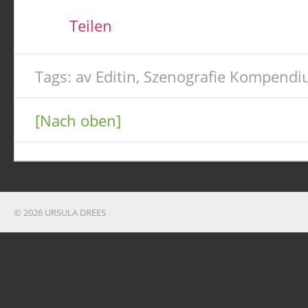
Teilen
Tags:
av Editin
,
Szenografie Kompend
[Nach oben]
© 2026 URSULA DREES