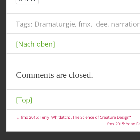
Tags:
Dramaturgie
,
fmx
,
Idee
,
narratio
[Nach oben]
Comments are closed.
[Top]
← fmx 2015: Terryl Whitlatch: „The Science of Creature Design“
fmx 2015: Yoan F