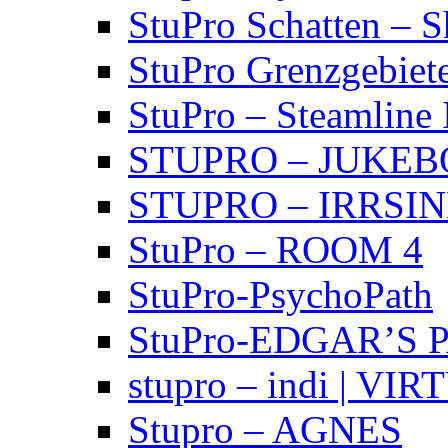
StuPro Schatten – 
StuPro Grenzgebiet
StuPro – Steamline 
STUPRO – JUKE
STUPRO – IRRSI
StuPro – ROOM 4
StuPro-PsychoPath
StuPro-EDGAR’S 
stupro – indi | VI
Stupro – AGNES