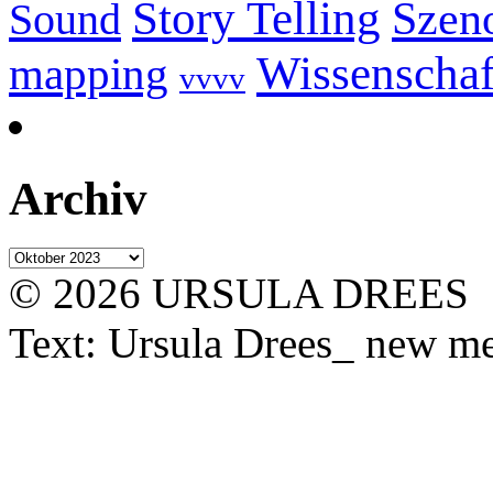
Story Telling
Szeno
Sound
Wissenschaf
mapping
vvvv
Archiv
Archiv
© 2026 URSULA DREES
Text: Ursula Drees_ new med