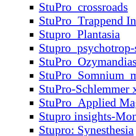
StuPro_crossroads
StuPro_Trappend In
Stupro_Plantasia
Stupro_psychotrop-s
StuPro_Ozymandia
StuPro_Somnium_m
StuPro-Schlemmer x
StuPro_Applied Ma
Stupro insights-Mo
Stupro: Synesthesia