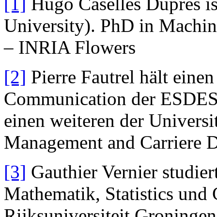
[1]
Hugo Caselles Dupres is
University). PhD in Machi
– INRIA Flowers
[2]
Pierre Fautrel hält einen 
Communication der ESDES 
einen weiteren der Univers
Management and Carriere D’
[3]
Gauthier Vernier studier
Mathematik, Statistics und 
Rijksuniversiteit Groningen