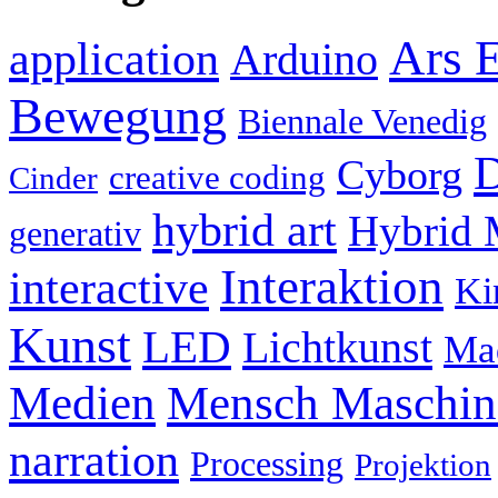
Ars E
application
Arduino
Bewegung
Biennale Venedig
D
Cyborg
creative coding
Cinder
hybrid art
Hybrid 
generativ
Interaktion
interactive
Ki
Kunst
LED
Lichtkunst
Ma
Mensch Maschine
Medien
narration
Processing
Projektion