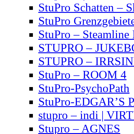
StuPro Schatten – 
StuPro Grenzgebiet
StuPro – Steamline 
STUPRO – JUKE
STUPRO – IRRSI
StuPro – ROOM 4
StuPro-PsychoPath
StuPro-EDGAR’S 
stupro – indi | VI
Stupro – AGNES