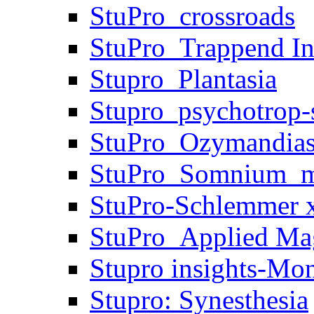
StuPro_crossroads
StuPro_Trappend In
Stupro_Plantasia
Stupro_psychotrop-s
StuPro_Ozymandia
StuPro_Somnium_m
StuPro-Schlemmer x
StuPro_Applied Ma
Stupro insights-Mo
Stupro: Synesthesia