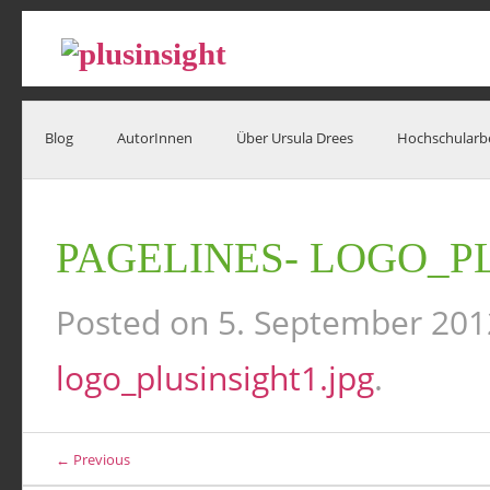
Blog
AutorInnen
Über Ursula Drees
Hochschularb
PAGELINES- LOGO_P
Posted on
5. September 201
logo_plusinsight1.jpg
.
← Previous