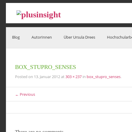
Blog
AutorInnen
Über Ursula Drees
Hochschularb
BOX_STUPRO_SENSES
Posted on
13. Januar 2012
at
303 × 237
in
box_stupro_senses
.
← Previous
There are no comments