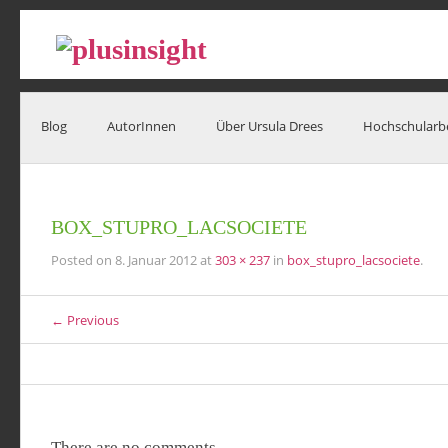
Blog
AutorInnen
Über Ursula Drees
Hochschularb
BOX_STUPRO_LACSOCIETE
Posted on
8. Januar 2012
at
303 × 237
in
box_stupro_lacsociete
.
← Previous
There are no comments